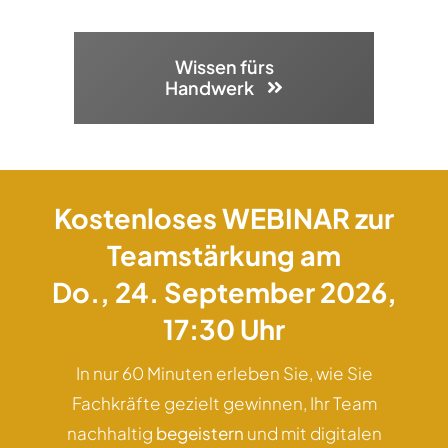
Wissen fürs
Handwerk
Kostenloses WEBINAR zur
Teamstärkung am
Do., 24. September 2026,
17:30 Uhr
In nur 60 Minuten erleben Sie, wie Sie
Fachkräfte gezielt gewinnen, Ihr Team
nachhaltig
begeistern
und mit digitalen