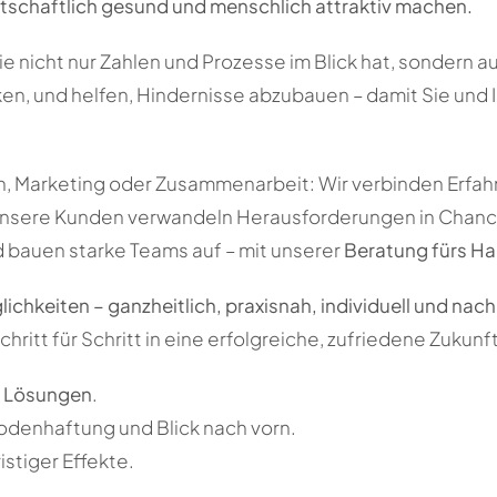
rtschaftlich gesund und menschlich attraktiv machen.
e nicht nur Zahlen und Prozesse im Blick hat, sondern a
en, und helfen, Hindernisse abzubauen – damit Sie und Ih
zen, Marketing oder Zusammenarbeit: Wir verbinden Erfa
. Unsere Kunden verwandeln Herausforderungen in Chan
und bauen starke Teams auf – mit unserer
Beratung fürs H
ichkeiten – ganzheitlich, praxisnah, individuell und nach
tt für Schritt in eine erfolgreiche, zufriedene Zukunft
 Lösungen
.
odenhaftung und Blick nach vorn.
istiger Effekte.