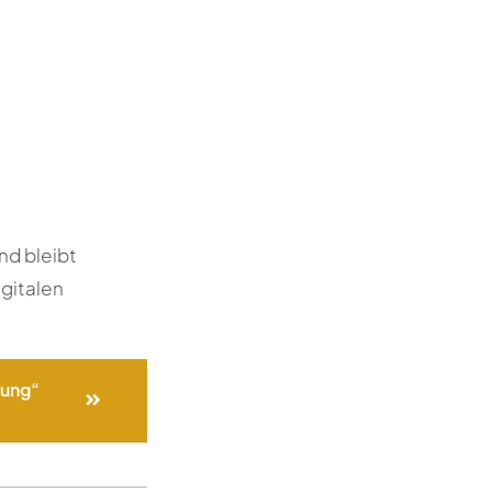
nd bleibt
gitalen
gung“