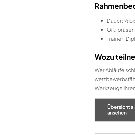
Rahmenbed
Dauer: ½ bis
Ort: präsen
Trainer: Dip
Wozu teiln
Wer Abläufe schl
wettbewerbsfähi
Werkzeuge Ihrem 
Übersicht a
ansehen