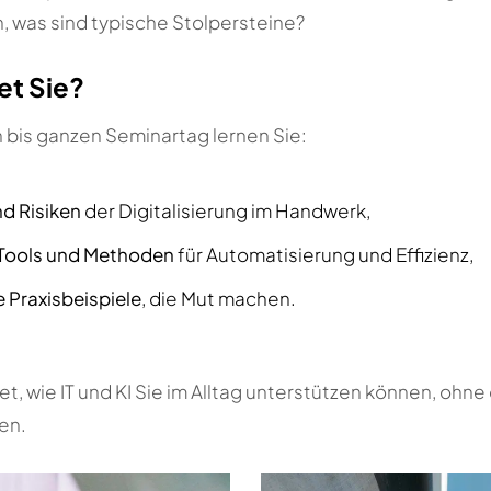
h, was sind typische Stolpersteine?
et Sie?
 bis ganzen Seminartag lernen Sie:
d Risiken
der Digitalisierung im Handwerk,
 Tools und Methoden
für Automatisierung und Effizienz,
e Praxisbeispiele
, die Mut machen.
et, wie IT und KI Sie im Alltag unterstützen können, ohne
ren.