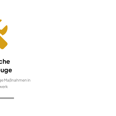
sche
euge
ige Maßnahmen in
werk