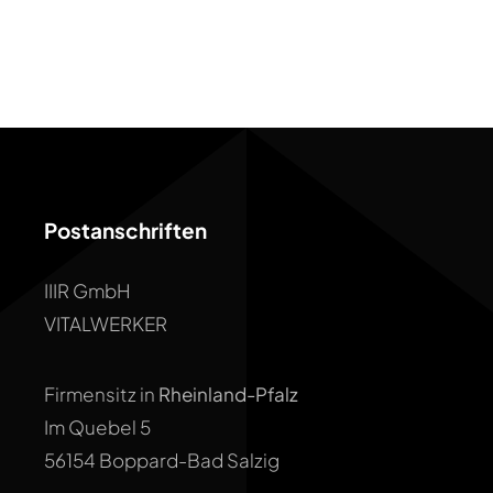
Postanschriften
IIIR GmbH
VITALWERKER
Firmensitz in
Rheinland-Pfalz
Im Quebel 5
56154 Boppard-Bad Salzig