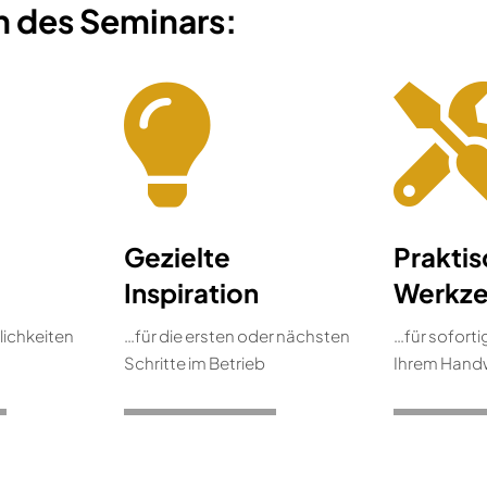
n des Seminars:
Gezielte
Prakti
Inspiration
Werkz
lichkeiten
…für die ersten oder nächsten
…für sofort
Schritte im Betrieb
Ihrem Hand