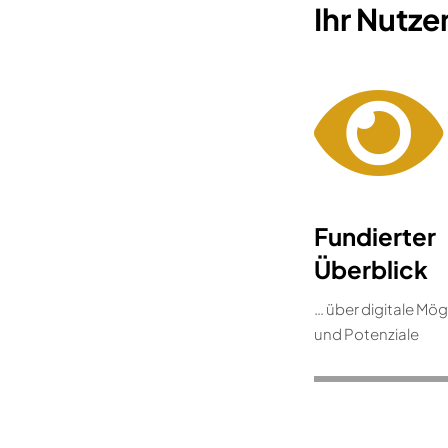
Ihr Nutze
Fundierter
Überblick
… über digitale Mög
und Potenziale