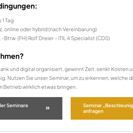
ingungen:
 1 Tag
z, online oder hybrid (nach Vereinbarung)
l.-Btrw. (FH) Rolf Dreier – ITIL 4 Specialist (CDS)
ehmen?
ank und digital organisiert, gewinnt Zeit, senkt Kosten u
g. Nutzen Sie unser Seminar, um zu erkennen, welche di
Betrieb wirklich etwas bringen.
ller Seminare
Seminar „Beschleuni
anfragen