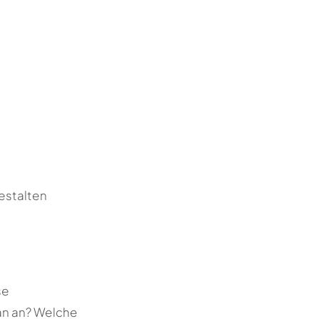
gestalten
se
an an? Welche