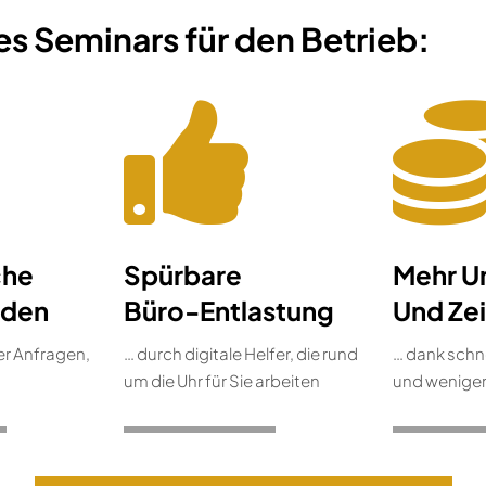
s Seminars für den Betrieb:
che
Spürbare
Mehr U
nden
Büro-Entlastung
Und Zei
er Anfragen,
… durch digitale Helfer, die rund
… dank schn
um die Uhr für Sie arbeiten
und weniger