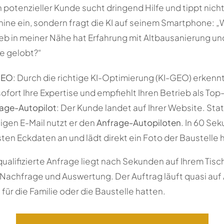
n potenzieller Kunde sucht dringend Hilfe und tippt ni
ine ein, sondern fragt die KI auf seinem Smartphone: 
 in meiner Nähe hat Erfahrung mit Altbausanierung und
e gelobt?“
-GEO
: Durch die richtige KI-Optimierung (KI-GEO) erkennt
 sofort Ihre Expertise und empfiehlt Ihren Betrieb als To
rage-Autopilot
: Der Kunde landet auf Ihrer Website. Stat
igen E-Mail nutzt er den
Anfrage-Autopiloten
. In 60 Sek
sten Eckdaten an und lädt direkt ein Foto der Baustelle 
qualifizierte Anfrage liegt nach Sekunden auf Ihrem Tisc
Nachfrage und Auswertung. Der Auftrag läuft quasi auf A
für die Familie oder die Baustelle hatten.