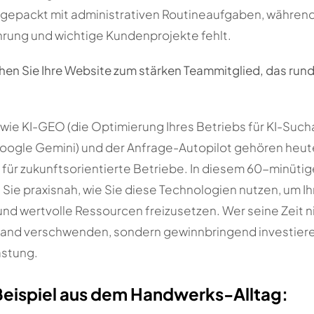
ollgepackt mit administrativen Routineaufgaben, während 
hrung und wichtige Kundenprojekte fehlt.
en Sie Ihre Website zum stärken Teammitglied, das rund 
 wie KI-GEO (die Optimierung Ihres Betriebs für KI-Suc
ogle Gemini) und der Anfrage-Autopilot gehören heute
für zukunftsorientierte Betriebe. In diesem 60-minüt
Sie praxisnah, wie Sie diese Technologien nutzen, um I
nd wertvolle Ressourcen freizusetzen. Wer seine Zeit n
nd verschwenden, sondern gewinnbringend investiere
astung.
Beispiel aus dem Handwerks-Alltag: