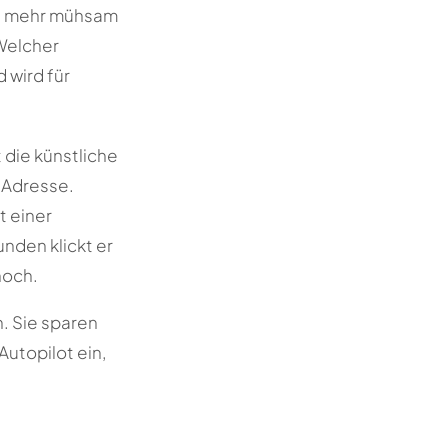
cht mehr mühsam
„Welcher
 wird für
 die künstliche
p-Adresse.
t einer
unden klickt er
hoch.
h. Sie sparen
utopilot ein,