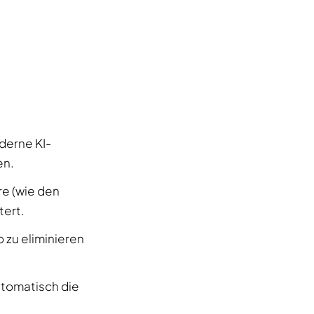
derne KI-
en.
e (wie den
tert.
 zu eliminieren
utomatisch die