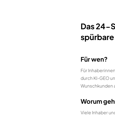
Das 24-
spürbare
Für wen?
Für Inhaberinnen
durch KI-GEO un
Wunschkunden a
Worum geh
Viele Inhaber u