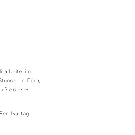
itarbeiter im
 Stunden im Büro,
en Sie dieses
 Berufsalltag