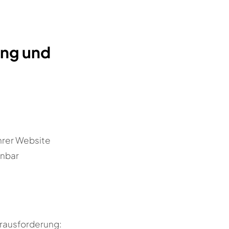
ng und
ihrer Website
anbar
erausforderung: