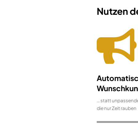
Nutzen de
Automatis
Wunschku
… statt unpassend
die nur Zeit rauben